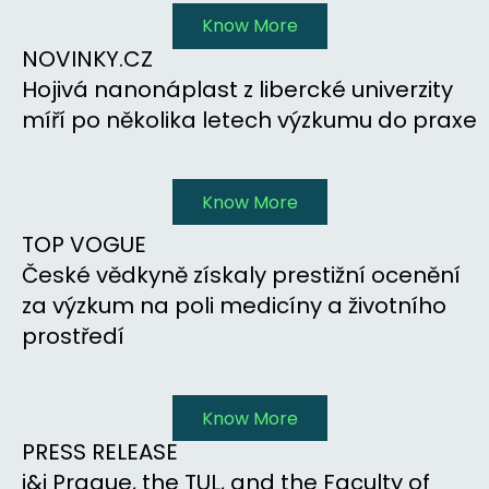
Know More
NOVINKY.CZ
Hojivá nanonáplast z libercké univerzity
míří po několika letech výzkumu do praxe
Know More
TOP VOGUE
České vědkyně získaly prestižní ocenění
za výzkum na poli medicíny a životního
prostředí
Know More
PRESS RELEASE
i&i Prague, the TUL, and the Faculty of