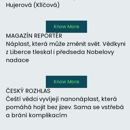
Hujerová (Klíčová)
Know More
MAGAZÍN REPORTÉR
Náplast, která může změnit svět. Vědkyni
z Liberce tleskal i předseda Nobelovy
nadace
Know More
ČESKÝ ROZHLAS
Čeští vědci vyvíjejí nanonáplast, která
pomáhá hojit bez jizev. Sama se vstřebá
a brání komplikacím